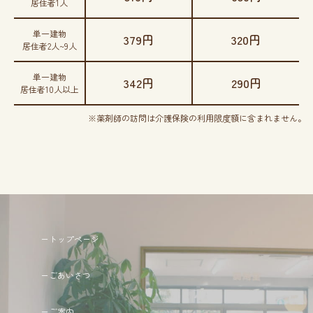
居住者1人
単一建物
379円
320円
居住者2人~9人
単一建物
342円
290円
居住者10人以上
※薬剤師の訪問は介護保険の利用限度額に含まれません。
ートップページ
ーごあいさつ
ーご案内